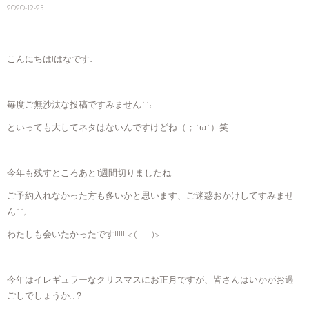
2020-12-25
こんにちは!はなです♩
毎度ご無沙汰な投稿ですみません^^;
といっても大してネタはないんですけどね（；^ω^）笑
今年も残すところあと1週間切りましたね!
ご予約入れなかった方も多いかと思います、ご迷惑おかけしてすみませ
ん^^;
わたしも会いたかったです!!!!!!<(_ _)>
今年はイレギュラーなクリスマスにお正月ですが、皆さんはいかがお過
ごしでしょうか…？