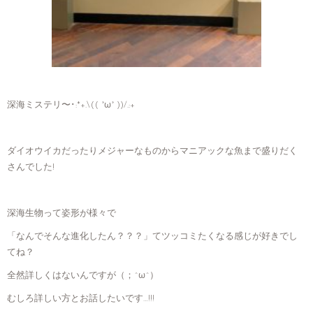
深海ミステリ〜･:*+.\(( °ω° ))/.:+
ダイオウイカだったりメジャーなものからマニアックな魚まで盛りだく
さんでした!
深海生物って姿形が様々で
「なんでそんな進化したん？？？」てツッコミたくなる感じが好きでし
てね？
全然詳しくはないんですが（；^ω^）
むしろ詳しい方とお話したいです…!!!