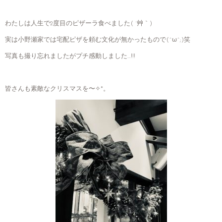
わたしは人生で2度目のピザーラ食べました( ´艸｀)
実は小野瀬家では宅配ピザを頼む文化が無かったもので(^ω^;)笑
写真も撮り忘れましたがプチ感動しました…!!!
皆さんも素敵なクリスマスを〜✧*。