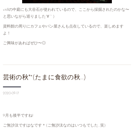
stillの中庭にも大谷石が使われているので、ここから採掘されたのかな〜
と思いながら巡りました´∀｀)
資料館の周りにカフェやパン屋さんも点在しているので、楽しめます
よ！
ご興味があればぜひ〜◎
芸術の秋*°(たまに食欲の秋…)
2020-09-17
9月も後半ですね!
ご無沙汰ですはなです＊(ご無沙汰なのはいつもでした…笑)