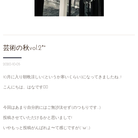
芸術の秋vol.2*°
2020-10-05
10月に入り朝晩涼しい(というか寒いくらい)になってきましたね…!
こんにちは、はなです❁⃘
今回はあまり自分的にはご無沙汰せず(のつもりです…)
投稿させていただけるかと思いまして!
いやもっと投稿がんばれよ〜て感じですが(^ω^;)