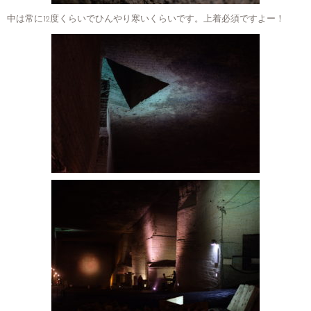
中は常に12度くらいでひんやり寒いくらいです。上着必須ですよー！