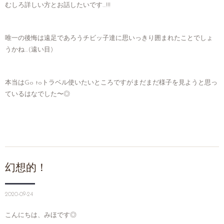
むしろ詳しい方とお話したいです…!!!
唯一の後悔は遠足であろうチビッ子達に思いっきり囲まれたことでしょ
うかね…(遠い目)
本当はGo toトラベル使いたいところですがまだまだ様子を見ようと思っ
ているはなでした〜◎
幻想的！
2020-09-24
こんにちは、みほです◎