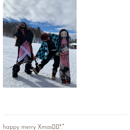
happy merry Xmas❁⃘*.ﾟ