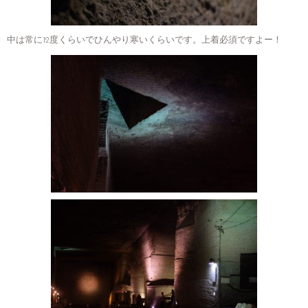
中は常に12度くらいでひんやり寒いくらいです。上着必須ですよー！