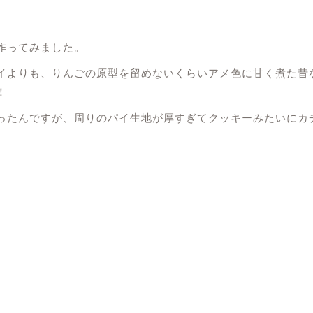
作ってみました。
イよりも、りんごの原型を留めないくらいアメ色に甘く煮た昔
！
ったんですが、周りのパイ生地が厚すぎてクッキーみたいにカ