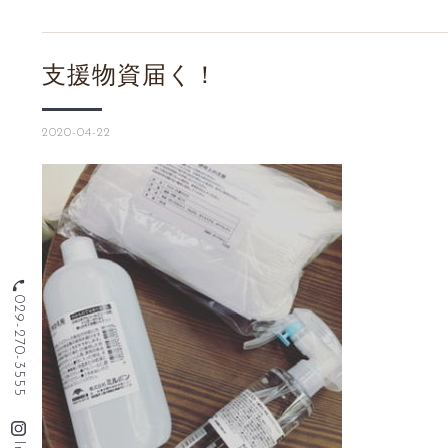
支援物資届く！
2020-04-22
phone
029-270-3555