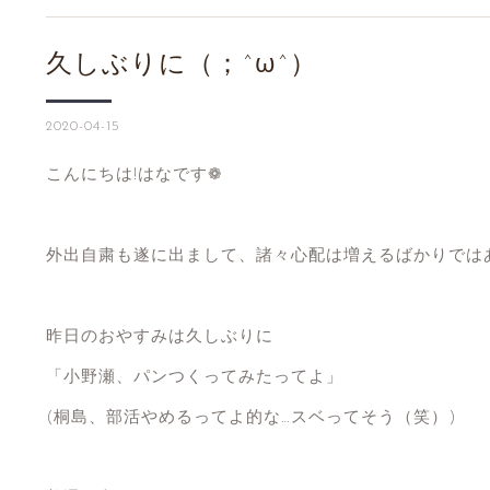
久しぶりに（；^ω^）
2020-04-15
こんにちは!はなです❁︎
外出自粛も遂に出まして、諸々心配は増えるばかりではあ
昨日のおやすみは久しぶりに
「小野瀬、パンつくってみたってよ」
(桐島、部活やめるってよ的な…スベってそう（笑）)