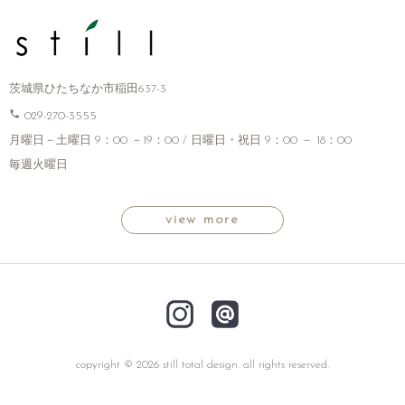
茨城県ひたちなか市稲田637-3
phone
029-270-3555
月曜日－土曜日 9：00 －19：00 / 日曜日・祝日 9：00 － 18：00
毎週火曜日
view more
copyright © 2026 still total design. all rights reserved.