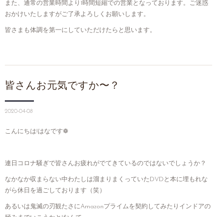
また、通常の営業時間より1時間短縮での営業となっております。ご迷惑
おかけいたしますがご了承よろしくお願いします。
皆さまも体調を第一にしていただけたらと思います。
皆さんお元気ですか〜？
2020-04-08
こんにちは!はなです❁︎
連日コロナ騒ぎで皆さんお疲れがでてきているのではないでしょうか？
なかなか収まらない中わたしは溜まりまくっていたDVDと本に埋もれな
がら休日を過ごしております（笑）
あるいは鬼滅の刃観たさにAmazonプライムを契約してみたりインドアの