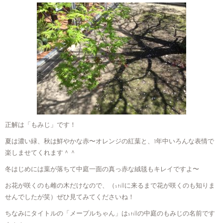
正解は「もみじ」です！
夏は濃い緑、秋は鮮やかな赤〜オレンジの紅葉と、1年中いろんな表情で
楽しませてくれます＾＾
冬はじめには葉が落ちて中庭一面の真っ赤な絨毯もキレイですよ〜
お花が咲くのも雌の木だけなので、（stillに来るまで花が咲くのも知りま
せんでしたが笑）ぜひ見てみてくださいね！
ちなみにタイトルの「メープルちゃん」はstillの中庭のもみじの名前です