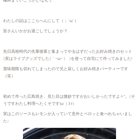
極みまでいこうかと!なんて
わたしの話はここらへんにして（；^ω^）
皆さんいかがお過ごしでしょうか？
先日高校時代の先輩後輩と集まってやるはずだったお好み焼きのセット
(実はライブグッズでした(｀･ω･´)ゞ)を使って自宅にて作ってみました!
賞味期限も切れてしまったので兄と寂しくお好み焼きパーティーです
（笑）
初めて作った広島焼き、見た目は微妙ですがおいしかったですよ✧*。(そ
うですわたし料理へたくそです|ω’ ) ｽｯ)
実はこのソースもレモンが入っていて意外とペロッと食べれちゃいまし
た♩