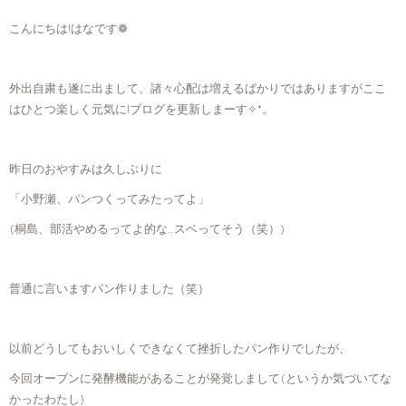
こんにちは!はなです❁︎
外出自粛も遂に出まして、諸々心配は増えるばかりではありますがここ
はひとつ楽しく元気に!ブログを更新しまーす✧*。
昨日のおやすみは久しぶりに
「小野瀬、パンつくってみたってよ」
(桐島、部活やめるってよ的な…スベってそう（笑）)
普通に言いますパン作りました（笑）
以前どうしてもおいしくできなくて挫折したパン作りでしたが、
今回オーブンに発酵機能があることが発覚しまして(というか気づいてな
かったわたし)