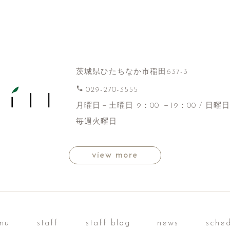
茨城県ひたちなか市稲田637-3
phone
029-270-3555
月曜日－土曜日 9：00 －19：00 / 日曜日
毎週火曜日
view more
nu
staff
staff blog
news
sche