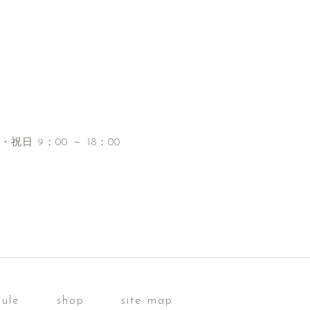
・祝日 9：00 － 18：00
dule
shop
site map